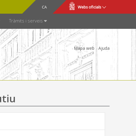
CA
ES
Webs oficials
SPARÈNCIA
Tràmits i serveis
Mapa web
Ajuda
utiu