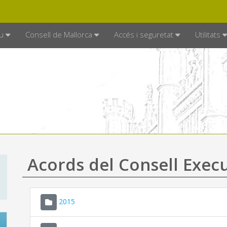
DE MALLORCA
MALLORCA.ES
TRAN
SEU ELECTRÒNICA
u
Consell de Mallorca
Accés i seguretat
Utilitats
Acords del Consell Exec
2015