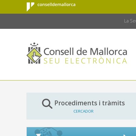
Consell de
Salta al contingut principal
CONSELL 
Mallorca
La Se
Procediments i tràmits
CERCADOR