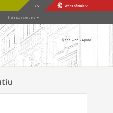
CA
ES
Webs oficials
SPARÈNCIA
Tràmits i serveis
Mapa web
Ajuda
utiu