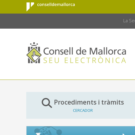
Consell de
Salta al contingut principal
CONSELL 
Mallorca
La Se
Procediments i tràmits
CERCADOR