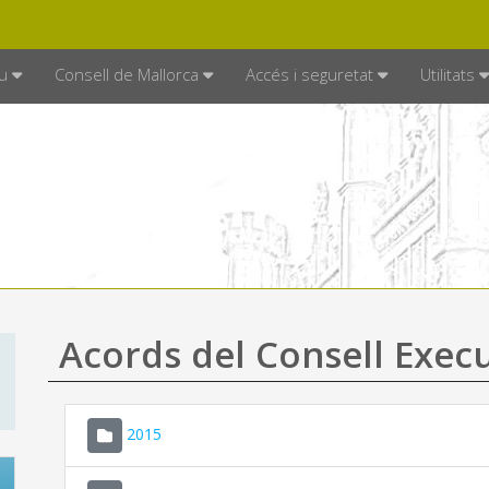
DE MALLORCA
MALLORCA.ES
TRAN
SEU ELECTRÒNICA
u
Consell de Mallorca
Accés i seguretat
Utilitats
Acords del Consell Exec
2015