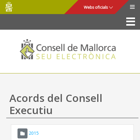
Consell
Salta al contingut principal
Webs oficials
de
Mallorca
La Seu
Consell de Mallorca
Accés i seguretat
Utilitats
Tràmits i serveis
Acords del Consell
Mapa web
Executiu
Ajuda
2015