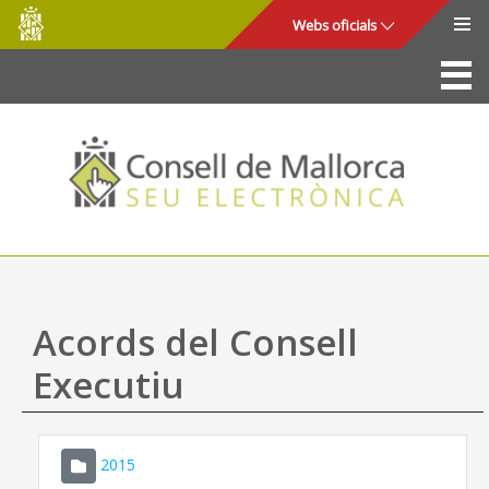
Consell
Salta al contingut principal
Webs oficials
de
Mallorca
La Seu
Consell de Mallorca
Accés i seguretat
Utilitats
Tràmits i serveis
Acords del Consell
Mapa web
Executiu
Ajuda
2015