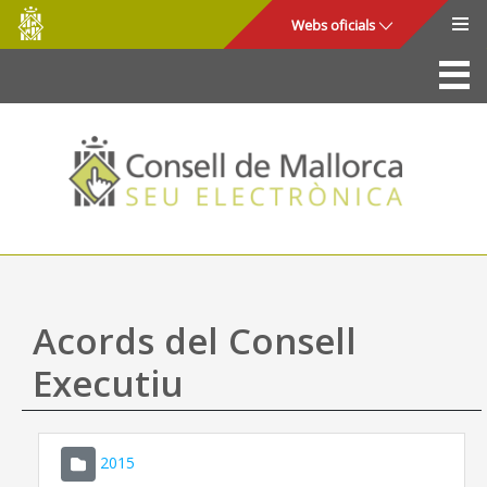
Consell
Salta al contingut principal
Webs oficials
de
Mallorca
La Seu
Consell de Mallorca
Accés i seguretat
Utilitats
Tràmits i serveis
Acords del Consell
Mapa web
Executiu
Ajuda
2015