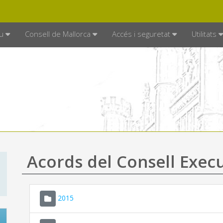
DE MALLORCA
MALLORCA.ES
TRAN
SEU ELECTRÒNICA
u
Consell de Mallorca
Accés i seguretat
Utilitats
Acords del Consell Exec
2015