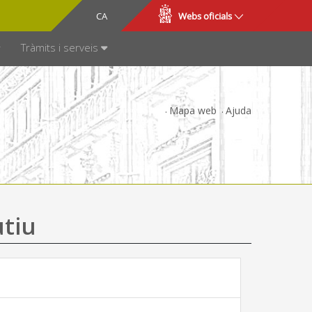
CA
ES
Webs oficials
SPARÈNCIA
Tràmits i serveis
Mapa web
Ajuda
utiu