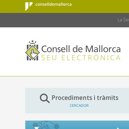
Consell de
Salta al contingut principal
CONSELL 
Mallorca
La Se
Procediments i tràmits
CERCADOR