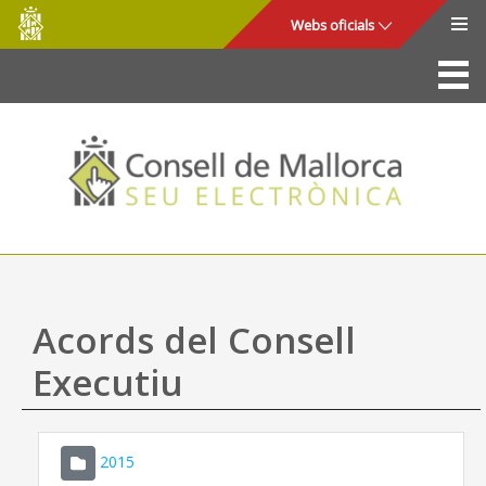
Consell
Salta al contingut principal
Webs oficials
de
Mallorca
La Seu
Consell de Mallorca
Accés i seguretat
Utilitats
Tràmits i serveis
Acords del Consell
Mapa web
Executiu
Ajuda
2015