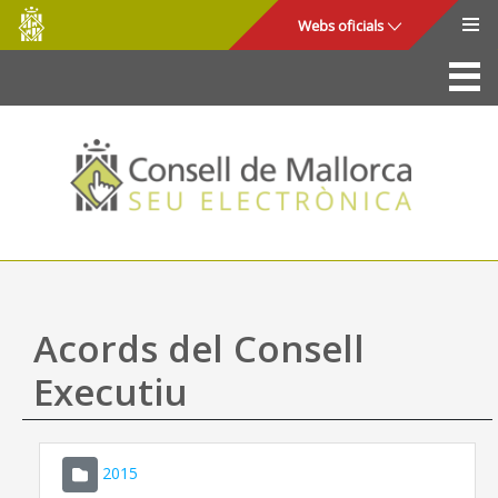
Consell
Salta al contingut principal
Webs oficials
de
Mallorca
La Seu
Consell de Mallorca
Accés i seguretat
Utilitats
Tràmits i serveis
Acords del Consell
Mapa web
Executiu
Ajuda
2015