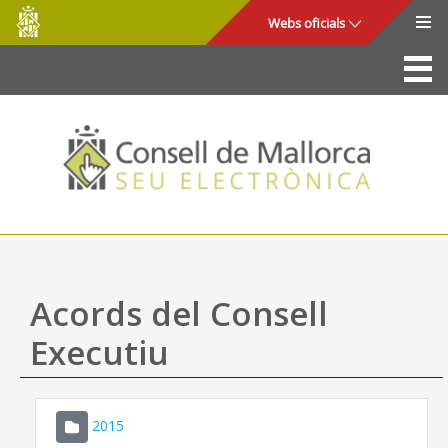
Consell
Salta al contingut principal
Webs oficials
de
Mallorca
La Seu
Consell de Mallorca
Accés i seguretat
Utilitats
Tràmits i serveis
Acords del Consell
Mapa web
Executiu
Ajuda
2015