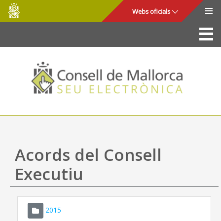
Consell
Salta al contingut principal
Webs oficials
de
Mallorca
La Seu
Consell de Mallorca
Accés i seguretat
Utilitats
Tràmits i serveis
Acords del Consell
Mapa web
Executiu
Ajuda
2015