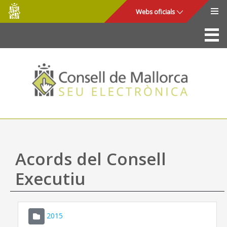
Consell
Salta al contingut principal
Webs oficials
de
Mallorca
La Seu
Consell de Mallorca
Accés i seguretat
Utilitats
Tràmits i serveis
Acords del Consell
Mapa web
Executiu
Ajuda
2015