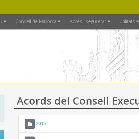
DE MALLORCA
MALLORCA.ES
TRAN
SEU ELECTRÒNICA
u
Consell de Mallorca
Accés i seguretat
Utilitats
Acords del Consell Exec
2015