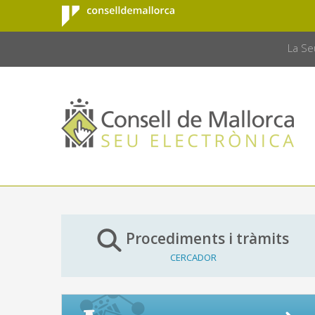
Consell de
Salta al contingut principal
CONSELL 
Mallorca
La Se
Procediments i tràmits
CERCADOR