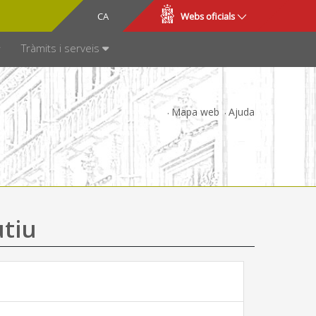
CA
ES
Webs oficials
SPARÈNCIA
Tràmits i serveis
Mapa web
Ajuda
utiu