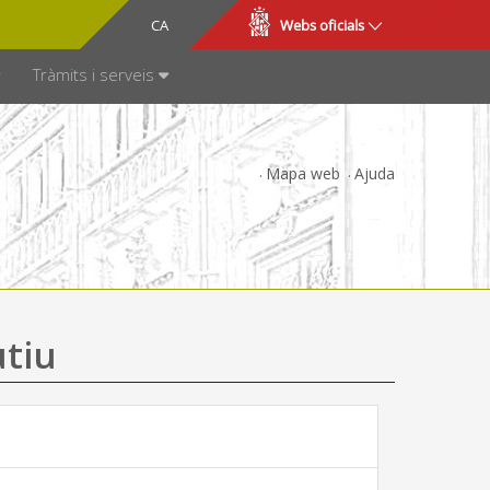
CA
ES
Webs oficials
SPARÈNCIA
Tràmits i serveis
Mapa web
Ajuda
utiu