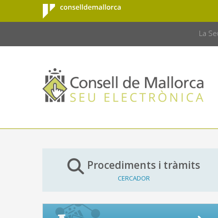
Consell de
Salta al contingut principal
CONSELL 
Mallorca
La Se
Procediments i tràmits
CERCADOR