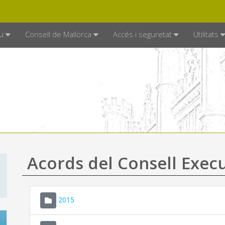
DE MALLORCA
MALLORCA.ES
TRAN
SEU ELECTRÒNICA
u
Consell de Mallorca
Accés i seguretat
Utilitats
Acords del Consell Exec
2015