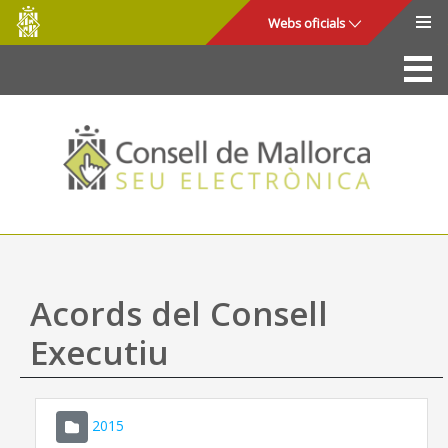
Consell
Salta al contingut principal
Webs oficials
de
Mallorca
La Seu
Consell de Mallorca
Accés i seguretat
Utilitats
Tràmits i serveis
Acords del Consell
Mapa web
Executiu
Ajuda
2015