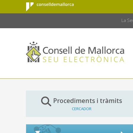
Consell de
Salta al contingut principal
CONSELL 
Mallorca
La Se
Procediments i tràmits
CERCADOR