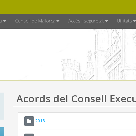
DE MALLORCA
MALLORCA.ES
TRAN
SEU ELECTRÒNICA
u
Consell de Mallorca
Accés i seguretat
Utilitats
Acords del Consell Exec
2015