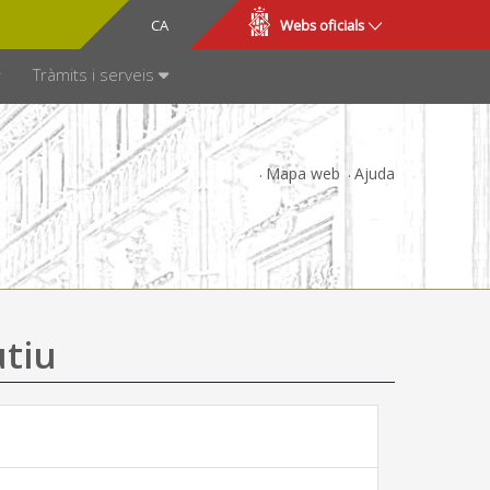
CA
ES
Webs oficials
SPARÈNCIA
Tràmits i serveis
Mapa web
Ajuda
utiu