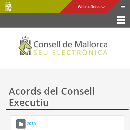
Consell
Salta al contingut principal
Webs oficials
de
Mallorca
La Seu
Consell de Mallorca
Accés i seguretat
Utilitats
Tràmits i serveis
Acords del Consell
Mapa web
Executiu
Ajuda
2015