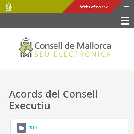
Consell
Salta al contingut principal
Webs oficials
de
Mallorca
La Seu
Consell de Mallorca
Accés i seguretat
Utilitats
Tràmits i serveis
Acords del Consell
Mapa web
Executiu
Ajuda
2015