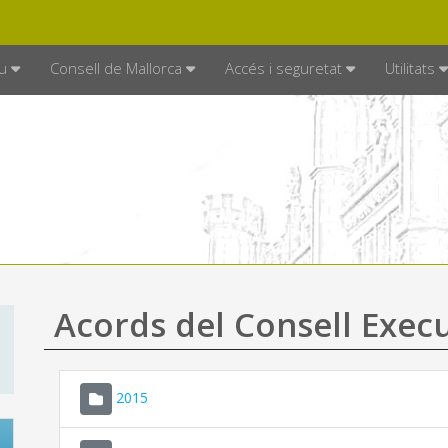
DE MALLORCA
MALLORCA.ES
TRAN
SEU ELECTRÒNICA
u
Consell de Mallorca
Accés i seguretat
Utilitats
Acords del Consell Exec
2015