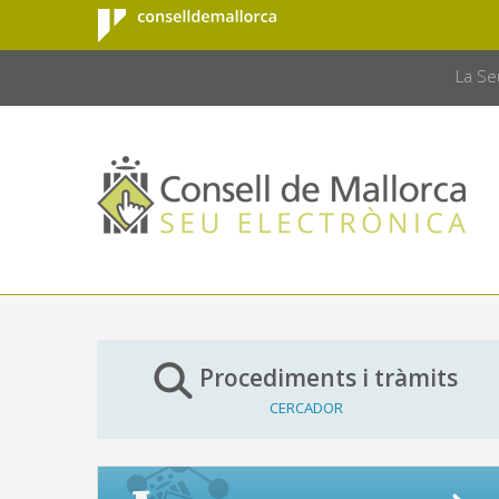
Consell de
Salta al contingut principal
CONSELL 
Mallorca
La Se
Procediments i tràmits
CERCADOR