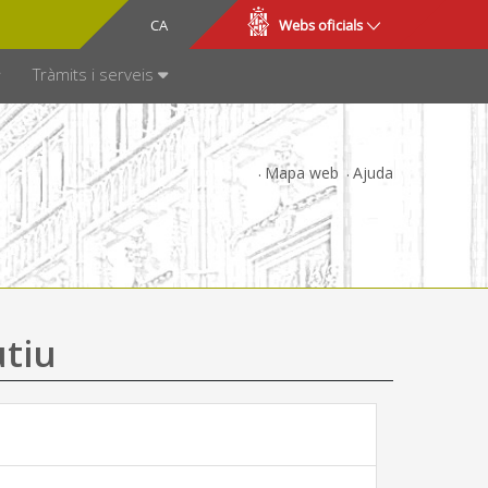
CA
ES
Webs oficials
SPARÈNCIA
Tràmits i serveis
Mapa web
Ajuda
utiu