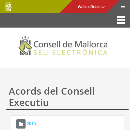
Consell
Salta al contingut principal
Webs oficials
de
Mallorca
La Seu
Consell de Mallorca
Accés i seguretat
Utilitats
Tràmits i serveis
Acords del Consell
Mapa web
Executiu
Ajuda
2015