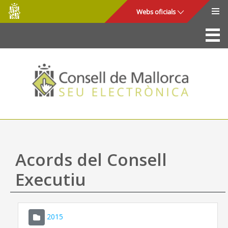
Consell
Salta al contingut principal
Webs oficials
de
Mallorca
La Seu
Consell de Mallorca
Accés i seguretat
Utilitats
Tràmits i serveis
Acords del Consell
Mapa web
Executiu
Ajuda
2015