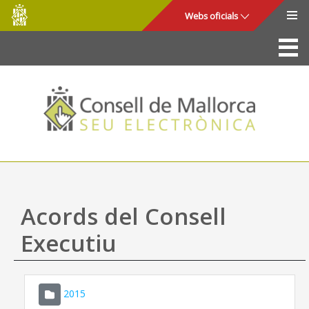
Consell
Salta al contingut principal
Webs oficials
de
Mallorca
La Seu
Consell de Mallorca
Accés i seguretat
Utilitats
Tràmits i serveis
Acords del Consell
Mapa web
Executiu
Ajuda
2015