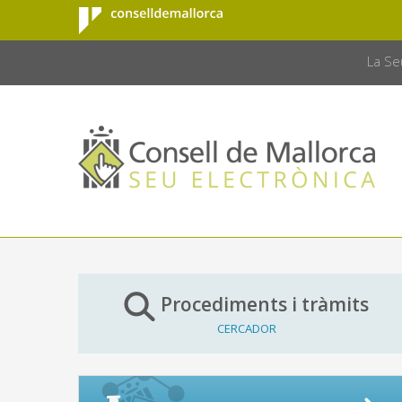
Consell de
Salta al contingut principal
CONSELL 
Mallorca
La Se
Procediments i tràmits
CERCADOR