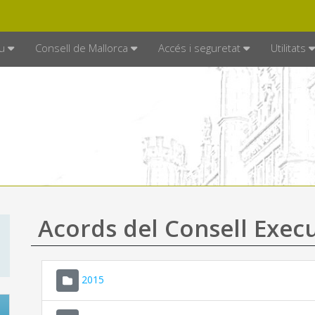
DE MALLORCA
MALLORCA.ES
TRAN
SEU ELECTRÒNICA
u
Consell de Mallorca
Accés i seguretat
Utilitats
Acords del Consell Exec
2015