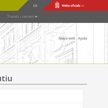
CA
ES
Webs oficials
SPARÈNCIA
Tràmits i serveis
Mapa web
Ajuda
utiu