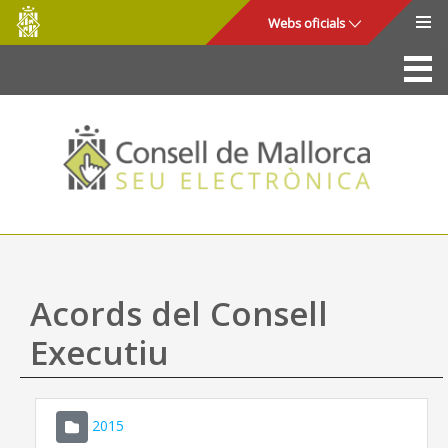
Consell
Salta al contingut principal
Webs oficials
de
Mallorca
La Seu
Consell de Mallorca
Accés i seguretat
Utilitats
Tràmits i serveis
Acords del Consell
Mapa web
Executiu
Ajuda
2015