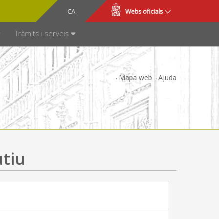
CA
ES
Webs oficials
SPARÈNCIA
Tràmits i serveis
Mapa web
Ajuda
utiu