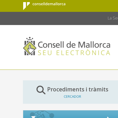
Consell de
Salta al contingut principal
CONSELL 
Mallorca
La Se
Procediments i tràmits
CERCADOR