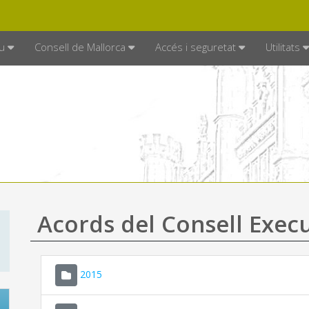
DE MALLORCA
MALLORCA.ES
TRAN
SEU ELECTRÒNICA
u
Consell de Mallorca
Accés i seguretat
Utilitats
Acords del Consell Exec
2015