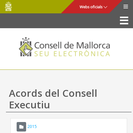
Consell
Salta al contingut principal
Webs oficials
de
Mallorca
La Seu
Consell de Mallorca
Accés i seguretat
Utilitats
Tràmits i serveis
Acords del Consell
Mapa web
Executiu
Ajuda
2015