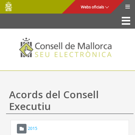
Consell
Salta al contingut principal
Webs oficials
de
Mallorca
La Seu
Consell de Mallorca
Accés i seguretat
Utilitats
Tràmits i serveis
Acords del Consell
Mapa web
Executiu
Ajuda
2015