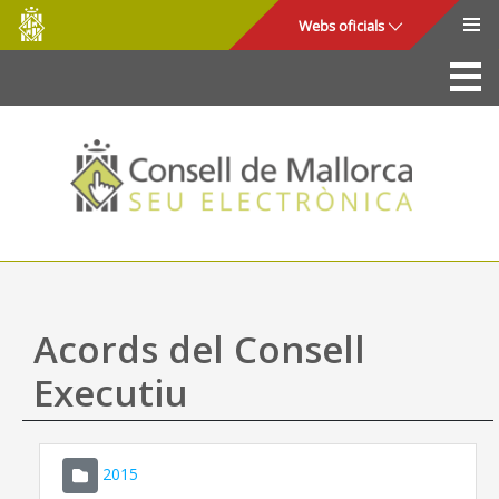
Consell
Salta al contingut principal
Webs oficials
de
Mallorca
La Seu
Consell de Mallorca
Accés i seguretat
Utilitats
Tràmits i serveis
Acords del Consell
Mapa web
Executiu
Ajuda
2015