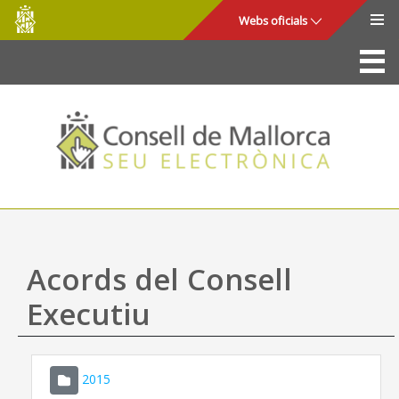
Consell
Salta al contingut principal
Webs oficials
de
Mallorca
La Seu
Consell de Mallorca
Accés i seguretat
Utilitats
Tràmits i serveis
Acords del Consell
Mapa web
Executiu
Ajuda
2015