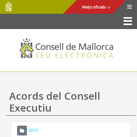
Consell
Salta al contingut principal
Webs oficials
de
Mallorca
La Seu
Consell de Mallorca
Accés i seguretat
Utilitats
Tràmits i serveis
Acords del Consell
Mapa web
Executiu
Ajuda
2015