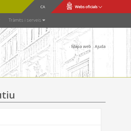
CA
ES
Webs oficials
SPARÈNCIA
Tràmits i serveis
Mapa web
Ajuda
utiu