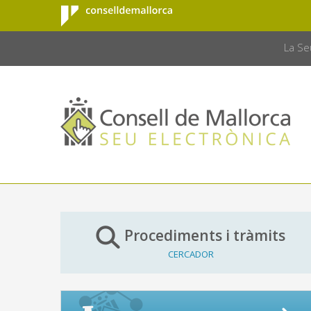
Consell de
Salta al contingut principal
CONSELL 
Mallorca
La Se
Procediments i tràmits
CERCADOR