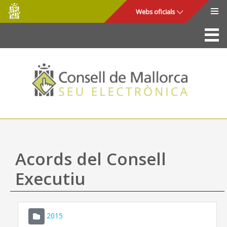
Consell
Salta al contingut principal
Webs oficials
de
Mallorca
La Seu
Consell de Mallorca
Accés i seguretat
Utilitats
Tràmits i serveis
Acords del Consell
Mapa web
Executiu
Ajuda
2015