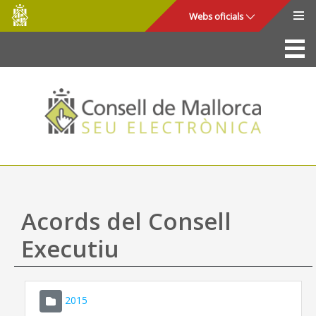
Consell
Salta al contingut principal
Webs oficials
de
Mallorca
La Seu
Consell de Mallorca
Accés i seguretat
Utilitats
Tràmits i serveis
Acords del Consell
Mapa web
Executiu
Ajuda
2015