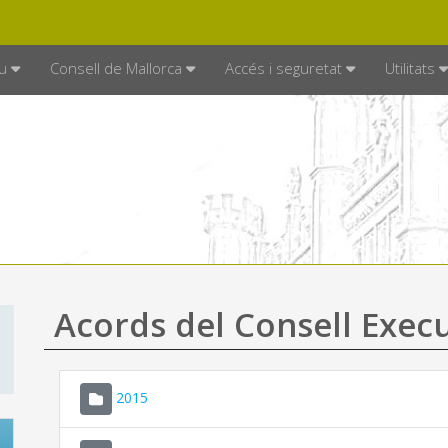
DE MALLORCA
MALLORCA.ES
TRAN
SEU ELECTRÒNICA
u
Consell de Mallorca
Accés i seguretat
Utilitats
Acords del Consell Exec
2015