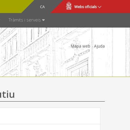
CA
ES
Webs oficials
SPARÈNCIA
Tràmits i serveis
Mapa web
Ajuda
utiu