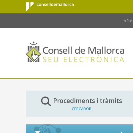
Consell de
Salta al contingut principal
CONSELL 
Mallorca
La Se
Procediments i tràmits
CERCADOR