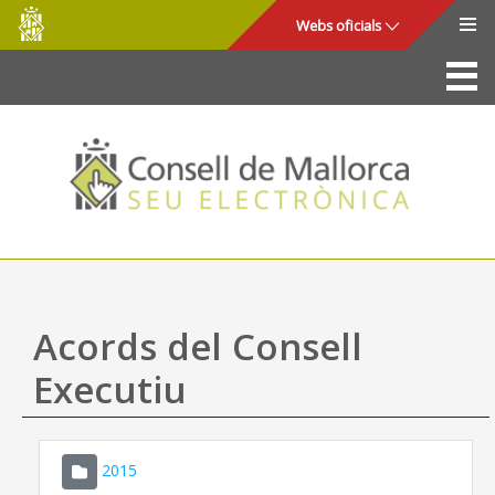
Consell
Salta al contingut principal
Webs oficials
de
Mallorca
La Seu
Consell de Mallorca
Accés i seguretat
Utilitats
Tràmits i serveis
Acords del Consell
Mapa web
Executiu
Ajuda
2015