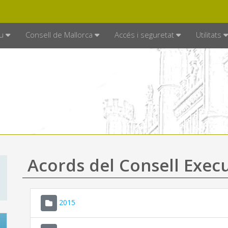
DE MALLORCA
MALLORCA.ES
TRAN
SEU ELECTRÒNICA
u
Consell de Mallorca
Accés i seguretat
Utilitats
Acords del Consell Exec
2015