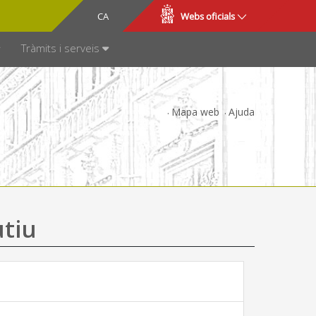
CA
ES
Webs oficials
SPARÈNCIA
Tràmits i serveis
Mapa web
Ajuda
utiu