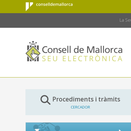
Consell de
Salta al contingut principal
CONSELL 
Mallorca
La Se
Procediments i tràmits
CERCADOR