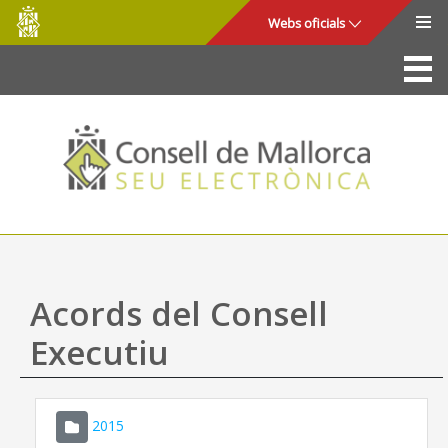
Consell
Salta al contingut principal
Webs oficials
de
Mallorca
La Seu
Consell de Mallorca
Accés i seguretat
Utilitats
Tràmits i serveis
Acords del Consell
Mapa web
Executiu
Ajuda
2015