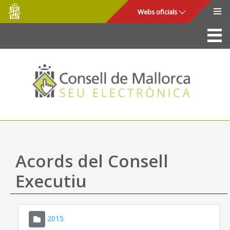
Consell
Salta al contingut principal
Webs oficials
de
Mallorca
La Seu
Consell de Mallorca
Accés i seguretat
Utilitats
Tràmits i serveis
Acords del Consell
Mapa web
Executiu
Ajuda
2015