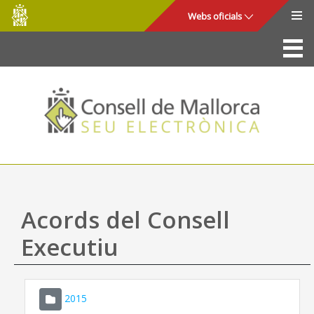
Consell
Salta al contingut principal
Webs oficials
de
Mallorca
La Seu
Consell de Mallorca
Accés i seguretat
Utilitats
Tràmits i serveis
Acords del Consell
Mapa web
Executiu
Ajuda
2015