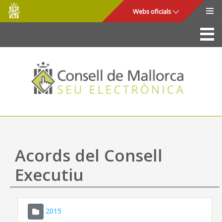
Consell
Salta al contingut principal
Webs oficials
de
Mallorca
La Seu
Consell de Mallorca
Accés i seguretat
Utilitats
Tràmits i serveis
Acords del Consell
Mapa web
Executiu
Ajuda
2015