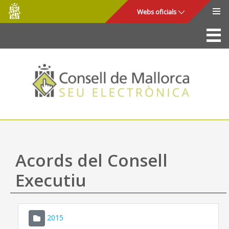
Consell
Salta al contingut principal
Webs oficials
de
Mallorca
La Seu
Consell de Mallorca
Accés i seguretat
Utilitats
Tràmits i serveis
Acords del Consell
Mapa web
Executiu
Ajuda
2015