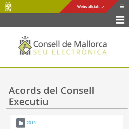
Consell
Salta al contingut principal
Webs oficials
de
Mallorca
La Seu
Consell de Mallorca
Accés i seguretat
Utilitats
Tràmits i serveis
Acords del Consell
Mapa web
Executiu
Ajuda
2015