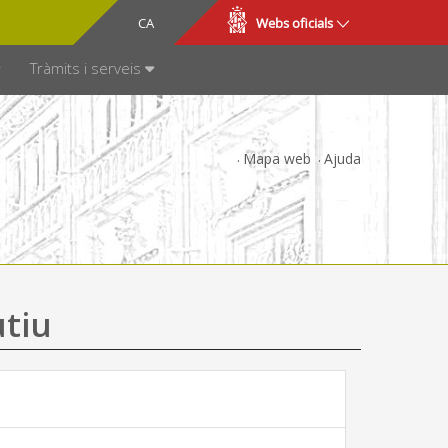
CA
ES
Webs oficials
SPARÈNCIA
Tràmits i serveis
Mapa web
Ajuda
utiu