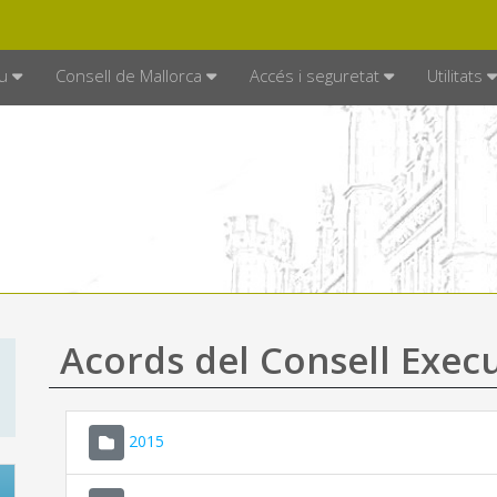
DE MALLORCA
MALLORCA.ES
TRAN
SEU ELECTRÒNICA
u
Consell de Mallorca
Accés i seguretat
Utilitats
Acords del Consell Exec
2015