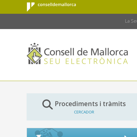
Consell de
Salta al contingut principal
CONSELL 
Mallorca
La Se
Procediments i tràmits
CERCADOR