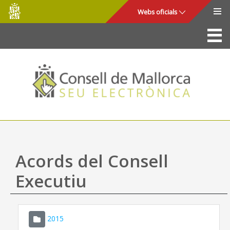
Consell
Salta al contingut principal
Webs oficials
de
Mallorca
La Seu
Consell de Mallorca
Accés i seguretat
Utilitats
Tràmits i serveis
Acords del Consell
Mapa web
Executiu
Ajuda
2015