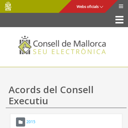
Consell
Salta al contingut principal
Webs oficials
de
Mallorca
La Seu
Consell de Mallorca
Accés i seguretat
Utilitats
Tràmits i serveis
Acords del Consell
Mapa web
Executiu
Ajuda
2015