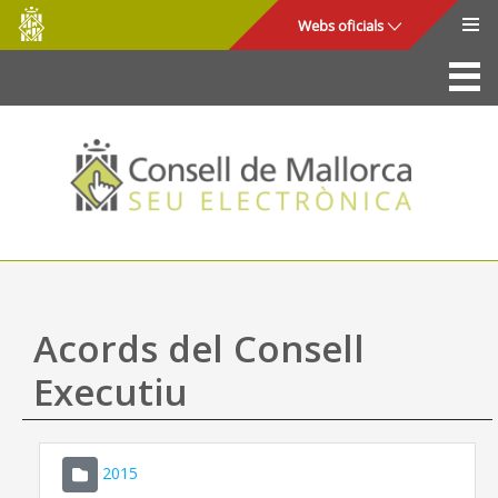
Consell
Salta al contingut principal
Webs oficials
de
Mallorca
La Seu
Consell de Mallorca
Accés i seguretat
Utilitats
Tràmits i serveis
Acords del Consell
Mapa web
Executiu
Ajuda
2015