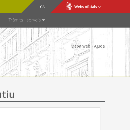
CA
ES
Webs oficials
SPARÈNCIA
Tràmits i serveis
Mapa web
Ajuda
utiu