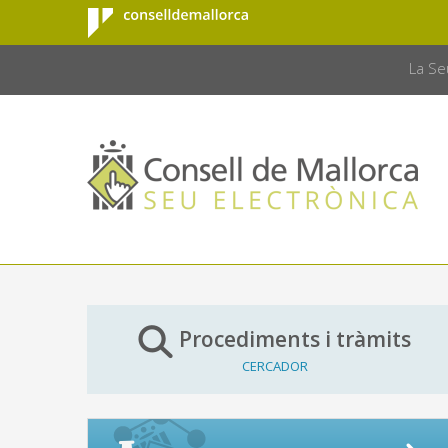
Consell de
Salta al contingut principal
CONSELL 
Mallorca
La Se
Procediments i tràmits
CERCADOR