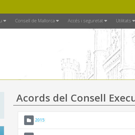
DE MALLORCA
MALLORCA.ES
TRAN
SEU ELECTRÒNICA
u
Consell de Mallorca
Accés i seguretat
Utilitats
Acords del Consell Exec
2015