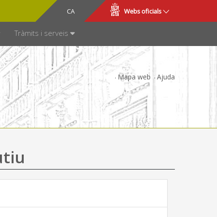
CA
ES
Webs oficials
SPARÈNCIA
Tràmits i serveis
Mapa web
Ajuda
utiu