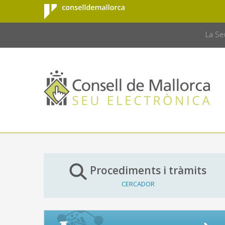
Consell de
Salta al contingut principal
CONSELL 
Mallorca
La Se
Procediments i tràmits
CERCADOR