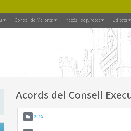
DE MALLORCA
MALLORCA.ES
TRAN
SEU ELECTRÒNICA
u
Consell de Mallorca
Accés i seguretat
Utilitats
Acords del Consell Exec
2015