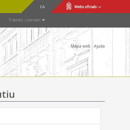
CA
ES
Webs oficials
SPARÈNCIA
Tràmits i serveis
Mapa web
Ajuda
utiu