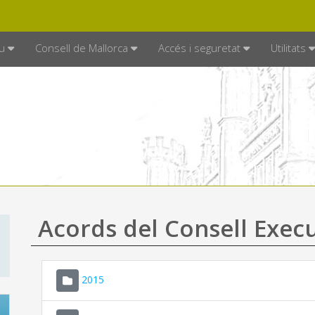
DE MALLORCA
MALLORCA.ES
TRAN
SEU ELECTRÒNICA
u
Consell de Mallorca
Accés i seguretat
Utilitats
Acords del Consell Exec
2015