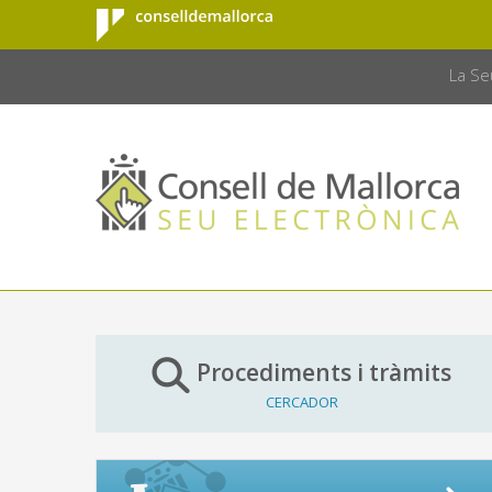
Consell de
Salta al contingut principal
CONSELL 
Mallorca
La Se
Procediments i tràmits
CERCADOR