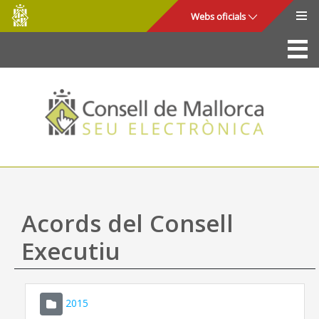
Consell
Salta al contingut principal
Webs oficials
de
Mallorca
La Seu
Consell de Mallorca
Accés i seguretat
Utilitats
Tràmits i serveis
Acords del Consell
Mapa web
Executiu
Ajuda
2015