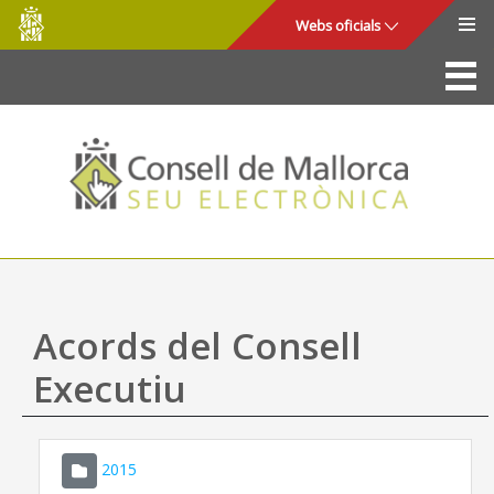
Consell
Salta al contingut principal
Webs oficials
de
Mallorca
La Seu
Consell de Mallorca
Accés i seguretat
Utilitats
Tràmits i serveis
Acords del Consell
Mapa web
Executiu
Ajuda
2015